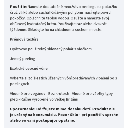
Použitie
: Naneste dostatočné množstvo peelingu na pokožku
či už vlhkú alebo suchú! Krúživými pohybmi masírujte povrch
pokožky. Opláchnite teplou vodou. Osušte a naneste svoj
obľúbený hydratačný krém. Používajte raz alebo dvakrát
týždenne. Skladujte ho na chladnom a suchom mieste.
Krémová textúra
Opätovne použiteľný sklenený pohár s viečkom
Jemný peeling
Exotické ovocné vône
Vyberte si zo šiestich úžasných vôní predávaných v balení po 3
peelingoch
Vhodné pre vegánov - Bez krutosti - Vhodné pre všetky typy
pleti - Ručne vyrobené vo Veľkej Británii
Upozornenie: Udržujete mimo dosahu detí. Produkt nie
je určený na konzumáciu. Pozor Sklo - pri použití v sprche
alebo vo vani postupujte opatrne.