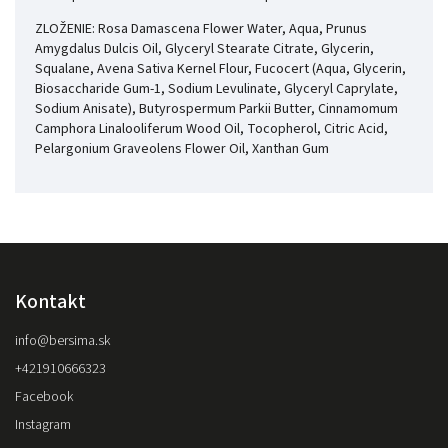
ZLOŽENIE: Rosa Damascena Flower Water, Aqua, Prunus
Amygdalus Dulcis Oil, Glyceryl Stearate Citrate, Glycerin,
Squalane, Avena Sativa Kernel Flour, Fucocert (Aqua, Glycerin,
Biosaccharide Gum-1, Sodium Levulinate, Glyceryl Caprylate,
Sodium Anisate), Butyrospermum Parkii Butter, Cinnamomum
Camphora Linalooliferum Wood Oil, Tocopherol, Citric Acid,
Pelargonium Graveolens Flower Oil, Xanthan Gum
Kontakt
info
@
bersima.sk
+421910666323
Facebook
Instagram