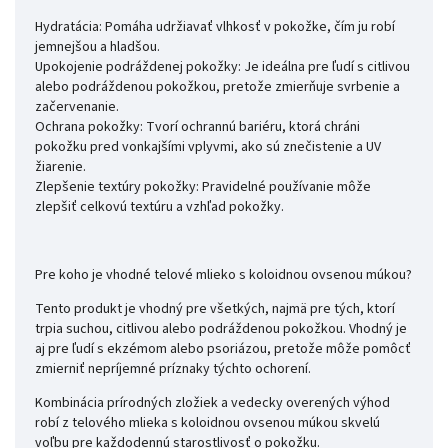
Hydratácia: Pomáha udržiavať vlhkosť v pokožke, čím ju robí
jemnejšou a hladšou.
Upokojenie podráždenej pokožky: Je ideálna pre ľudí s citlivou
alebo podráždenou pokožkou, pretože zmierňuje svrbenie a
začervenanie.
Ochrana pokožky: Tvorí ochrannú bariéru, ktorá chráni
pokožku pred vonkajšími vplyvmi, ako sú znečistenie a UV
žiarenie.
Zlepšenie textúry pokožky: Pravidelné používanie môže
zlepšiť celkovú textúru a vzhľad pokožky.
Pre koho je vhodné telové mlieko s koloidnou ovsenou múkou?
Tento produkt je vhodný pre všetkých, najmä pre tých, ktorí
trpia suchou, citlivou alebo podráždenou pokožkou. Vhodný je
aj pre ľudí s ekzémom alebo psoriázou, pretože môže pomôcť
zmierniť nepríjemné príznaky týchto ochorení.
Kombinácia prírodných zložiek a vedecky overených výhod
robí z telového mlieka s koloidnou ovsenou múkou skvelú
voľbu pre každodennú starostlivosť o pokožku.