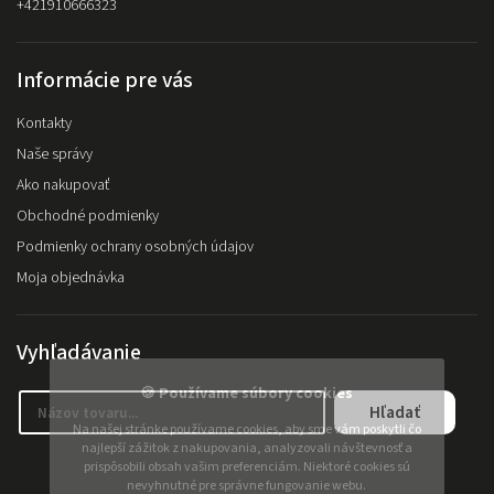
+421910666323
Informácie pre vás
Kontakty
Naše správy
Ako nakupovať
Obchodné podmienky
Podmienky ochrany osobných údajov
Moja objednávka
Vyhľadávanie
🍪 Používame súbory cookies
Hľadať
Na našej stránke používame cookies, aby sme vám poskytli čo
najlepší zážitok z nakupovania, analyzovali návštevnosť a
prispôsobili obsah vašim preferenciám. Niektoré cookies sú
nevyhnutné pre správne fungovanie webu.