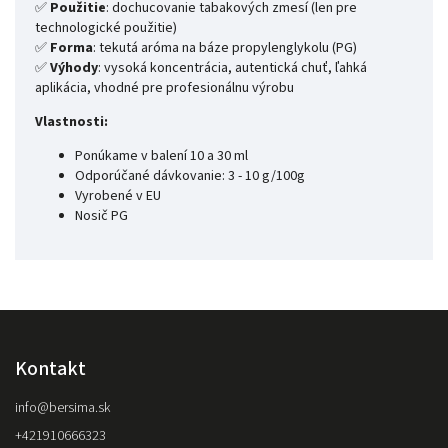
✅
Použitie
: dochucovanie tabakových zmesí (len pre
technologické použitie)
✅
Forma
: tekutá aróma na báze propylenglykolu (PG)
✅
Výhody
: vysoká koncentrácia, autentická chuť, ľahká
aplikácia, vhodné pre profesionálnu výrobu
Vlastnosti:
Ponúkame v balení 10 a 30 ml
Odporúčané dávkovanie: 3 - 10 g/100g
Vyrobené v EU
Nosič PG
Kontakt
info
@
bersima.sk
+421910666323