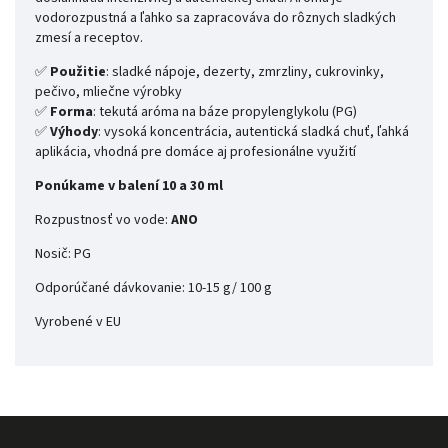
vodorozpustná a ľahko sa zapracováva do rôznych sladkých
zmesí a receptov.
✅
Použitie
: sladké nápoje, dezerty, zmrzliny, cukrovinky,
pečivo, mliečne výrobky
✅
Forma
: tekutá aróma na báze propylenglykolu (PG)
✅
Výhody
: vysoká koncentrácia, autentická sladká chuť, ľahká
aplikácia, vhodná pre domáce aj profesionálne využití
Ponúkame v balení 10 a 30 ml
Rozpustnosť vo vode:
ANO
Nosič: PG
Odporúčané dávkovanie: 10-15 g/ 100 g
Vyrobené v EU