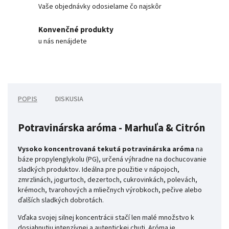
Vaše objednávky odosielame čo najskôr
Konvenčné produkty
u nás nenájdete
POPIS
DISKUSIA
Potravinárska aróma - Marhuľa & Citrón
Vysoko koncentrovaná tekutá potravinárska aróma
na
báze propylenglykolu (PG), určená výhradne na dochucovanie
sladkých produktov. Ideálna pre použitie v nápojoch,
zmrzlinách, jogurtoch, dezertoch, cukrovinkách, polevách,
krémoch, tvarohových a mliečnych výrobkoch, pečive alebo
ďalších sladkých dobrotách.
Vďaka svojej silnej koncentrácii stačí len malé množstvo k
dosiahnutiu intenzívnej a autentickej chuti. Aróma je