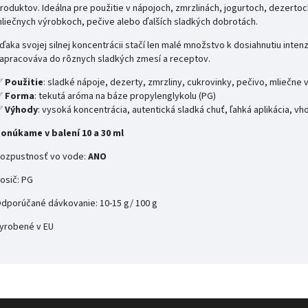
roduktov. Ideálna pre použitie v nápojoch, zmrzlinách, jogurtoch, dezerto
liečnych výrobkoch, pečive alebo ďalších sladkých dobrotách.
ďaka svojej silnej koncentrácii stačí len malé množstvo k dosiahnutiu inten
apracováva do rôznych sladkých zmesí a receptov.
✅
Použitie
: sladké nápoje, dezerty, zmrzliny, cukrovinky, pečivo, mliečne
✅
Forma
: tekutá aróma na báze propylenglykolu (PG)
✅
Výhody
: vysoká koncentrácia, autentická sladká chuť, ľahká aplikácia, v
onúkame v balení 10 a 30 ml
ozpustnosť vo vode:
ANO
osič: PG
dporúčané dávkovanie: 10-15 g/ 100 g
yrobené v EU