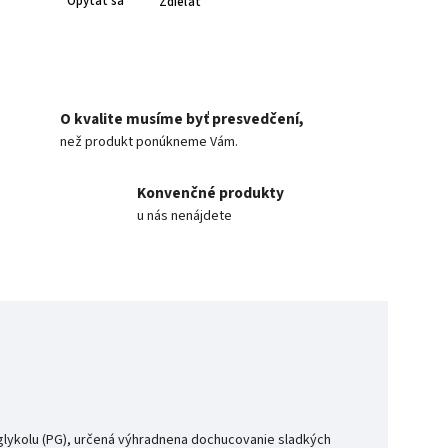
Opýtať sa
Zdieľať
O kvalite musíme byť presvedčení,
než produkt ponúkneme Vám.
Konvenčné produkty
u nás nenájdete
lykolu (PG), určená výhradnena dochucovanie sladkých