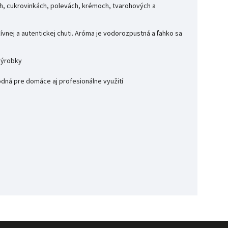
ch, cukrovinkách, polevách, krémoch, tvarohových a
zívnej a autentickej chuti. Aróma je vodorozpustná a ľahko sa
 výrobky
hodná pre domáce aj profesionálne využití