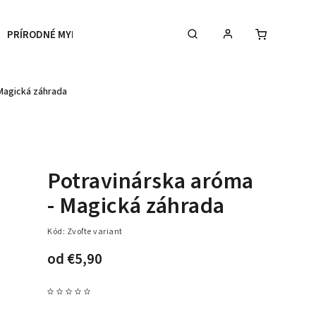
PRÍRODNÉ MYDLÁ
BYTOVÉ PARFÉMY
Telové ml
Magická záhrada
Potravinárska aróma
- Magická záhrada
Kód:
Zvoľte variant
od
€5,90