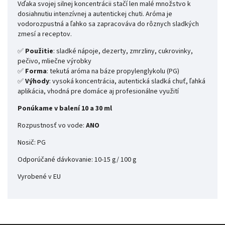
Vďaka svojej silnej koncentrácii stačí len malé množstvo k
dosiahnutiu intenzívnej a autentickej chuti. Aróma je
vodorozpustná a ľahko sa zapracováva do rôznych sladkých
zmesí a receptov.
✅
Použitie
: sladké nápoje, dezerty, zmrzliny, cukrovinky,
pečivo, mliečne výrobky
✅
Forma
: tekutá aróma na báze propylenglykolu (PG)
✅
Výhody
: vysoká koncentrácia, autentická sladká chuť, ľahká
aplikácia, vhodná pre domáce aj profesionálne využití
Ponúkame v balení 10 a 30 ml
Rozpustnosť vo vode:
ANO
Nosič: PG
Odporúčané dávkovanie: 10-15 g/ 100 g
Vyrobené v EU