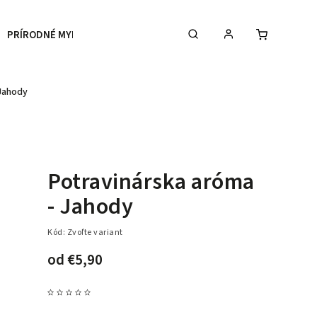
PRÍRODNÉ MYDLÁ
BYTOVÉ PARFÉMY
Telové ml
 Jahody
Potravinárska aróma
- Jahody
Kód:
Zvoľte variant
od
€5,90