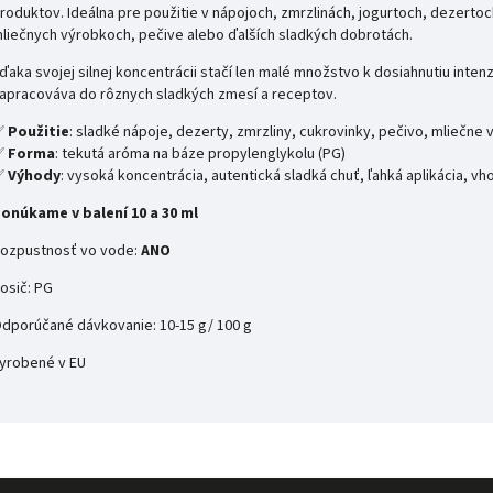
roduktov. Ideálna pre použitie v nápojoch, zmrzlinách, jogurtoch, dezerto
liečnych výrobkoch, pečive alebo ďalších sladkých dobrotách.
ďaka svojej silnej koncentrácii stačí len malé množstvo k dosiahnutiu inten
apracováva do rôznych sladkých zmesí a receptov.
✅
Použitie
: sladké nápoje, dezerty, zmrzliny, cukrovinky, pečivo, mliečne
✅
Forma
: tekutá aróma na báze propylenglykolu (PG)
✅
Výhody
: vysoká koncentrácia, autentická sladká chuť, ľahká aplikácia, v
onúkame v balení 10 a 30 ml
ozpustnosť vo vode:
ANO
osič: PG
dporúčané dávkovanie: 10-15 g/ 100 g
yrobené v EU