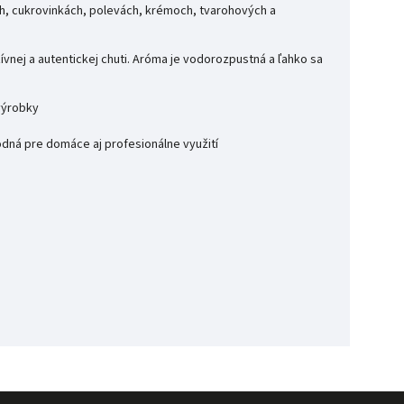
ch, cukrovinkách, polevách, krémoch, tvarohových a
zívnej a autentickej chuti. Aróma je vodorozpustná a ľahko sa
 výrobky
hodná pre domáce aj profesionálne využití