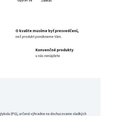
Opýtať sa
Zdieľať
O kvalite musíme byť presvedčení,
než produkt ponúkneme Vám.
Konvenčné produkty
u nás nenájdete
lykolu (PG), určená výhradne na dochucovanie sladkých