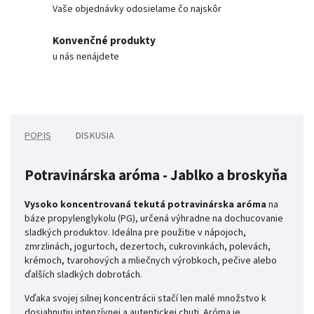
Vaše objednávky odosielame čo najskôr
Konvenčné produkty
u nás nenájdete
POPIS
DISKUSIA
Potravinárska aróma - Jablko a broskyňa
Vysoko koncentrovaná tekutá potravinárska aróma
na
báze propylenglykolu (PG), určená výhradne na dochucovanie
sladkých produktov. Ideálna pre použitie v nápojoch,
zmrzlinách, jogurtoch, dezertoch, cukrovinkách, polevách,
krémoch, tvarohových a mliečnych výrobkoch, pečive alebo
ďalších sladkých dobrotách.
Vďaka svojej silnej koncentrácii stačí len malé množstvo k
dosiahnutiu intenzívnej a autentickej chuti. Aróma je