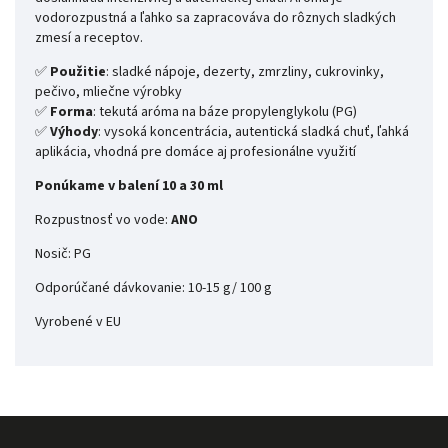
vodorozpustná a ľahko sa zapracováva do rôznych sladkých
zmesí a receptov.
✅
Použitie
: sladké nápoje, dezerty, zmrzliny, cukrovinky,
pečivo, mliečne výrobky
✅
Forma
: tekutá aróma na báze propylenglykolu (PG)
✅
Výhody
: vysoká koncentrácia, autentická sladká chuť, ľahká
aplikácia, vhodná pre domáce aj profesionálne využití
Ponúkame v balení 10 a 30 ml
Rozpustnosť vo vode:
ANO
Nosič: PG
Odporúčané dávkovanie: 10-15 g/ 100 g
Vyrobené v EU