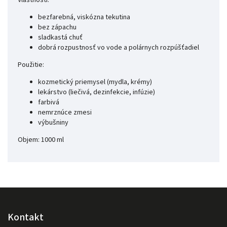
Vlastnosti:
bezfarebná, viskózna tekutina
bez zápachu
sladkastá chuť
dobrá rozpustnosť vo vode a polárnych rozpúšťadiel
Použitie:
kozmetický priemysel (mydla, krémy)
lekárstvo (liečivá, dezinfekcie, infúzie)
farbivá
nemrznúce zmesi
výbušniny
Objem: 1000 ml
Kontakt