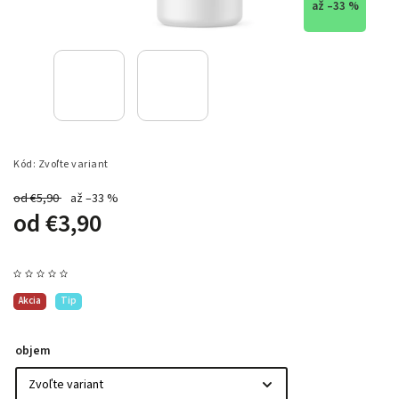
až –33 %
Kód:
Zvoľte variant
od €5,90
až –33 %
od
€3,90
Akcia
Tip
objem